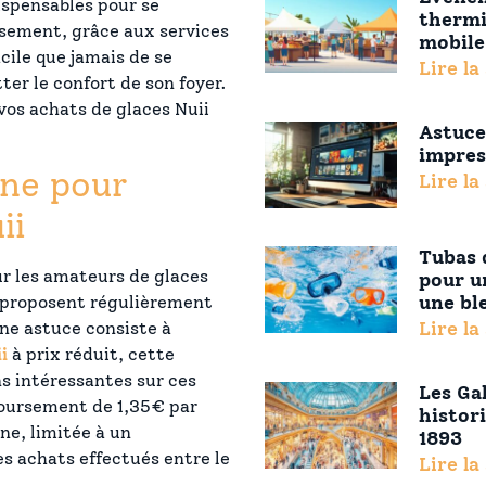
ispensables pour se
thermi
eusement, grâce aux services
mobile
acile que jamais de se
Lire la
er le confort de son foyer.
s achats de glaces Nuii
Astuce
impres
gne pour
Lire la
ii
Tubas d
r les amateurs de glaces
pour u
une bl
n proposent régulièrement
Lire la
ne astuce consiste à
i
à prix réduit, cette
s intéressantes sur ces
Les Ga
boursement de 1,35€ par
histor
ne, limitée à un
1893
s achats effectués entre le
Lire la