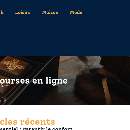
ch
Loisirs
Maison
Mode
ourses en ligne
cles récents
entiel : garantir le confort