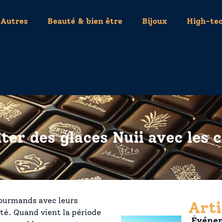
Autres
Beauté & bien être
Bijoux
High-te
er des glaces Nuii avec les c
gourmands avec leurs
Arti
ité. Quand vient la période
Événem