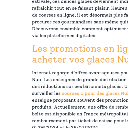
estivale, ces délices glacés deviennent ind
rafraîchir tout en se faisant plaisir. Heur
de courses en ligne, il est désormais plus f
procurer ces gourmandises sans même quitt
Découvrons ensemble comment optimiser vo
via les plateformes digitales.
Les promotions en li
acheter vos glaces Nu
Internet regorge d’offres avantageuses pou
Nuii. Les enseignes de grande distributio
des réductions sur ces bâtonnets glacés. U
surveiller les
courses U pour des glaces Nui
enseigne proposant souvent des promotion
produits. Actuellement, une offre de rem
boîte est disponible en France métropolitai
remboursement par ticket de caisse pour le
01/06/2024 et le 26/07/2024.