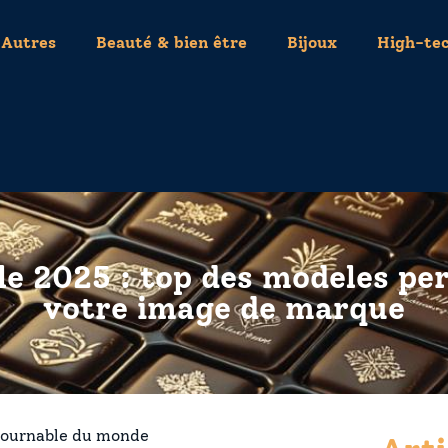
Autres
Beauté & bien être
Bijoux
High-te
ille 2025 : top des modeles pe
votre image de marque
ntournable du monde