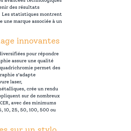
Les avancées technologiques
nir des résultats
s. Les statistiques montrent
e une marque associée à un
age innovantes
diversifiées pour répondre
aphie assure une qualité
a quadrichromie permet des
raphie s'adapte
ure laser,
métalliques, crée un rendu
appliquent sur de nombreux
RKER, avec des minimums
, 10, 25, 50, 100, 500 ou
es sur un stylo