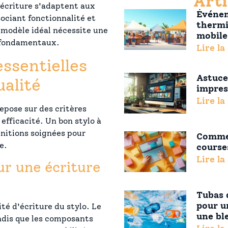
Arti
'écriture s'adaptent aux
Événem
ociant fonctionnalité et
thermi
 modèle idéal nécessite une
mobile
s fondamentaux.
Lire la
essentielles
Astuce
ualité
impres
Lire la
repose sur des critères
 efficacité. Un bon stylo à
finitions soignées pour
Commen
e.
course
Lire la
ur une écriture
Tubas d
pour u
té d'écriture du stylo. Le
une bl
ndis que les composants