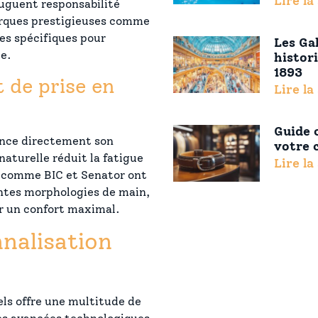
Lire la
uguent responsabilité
rques prestigieuses comme
es spécifiques pour
Les Ga
e.
histor
1893
 de prise en
Lire la
Guide 
ence directement son
votre 
naturelle réduit la fatigue
Lire la
ts comme BIC et Senator ont
ntes morphologies de main,
r un confort maximal.
nalisation
ls offre une multitude de